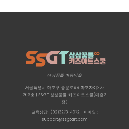
상상꿈틀 아동미술
서울특별시 마포구 숭문로98 마포자이3차
203호 | SSGT 상상꿈틀 키즈아트스쿨(대흥2
점)
교육상담 : (02)3273-4972
| 이메일 :
support@ssgtart.com