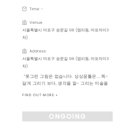
Time:
-
Venue
서울특별시 마포구 숭문길 98 (염리동, 마포자이3
차)
Address:
서울특별시 마포구 숭문길 98 (염리동, 마포자이3
차)
“못그린 그림은 없습니다. 상상꿈틀은…..똑~
닮게 그리기 보다, 생각을 잘~ 그리는 미술을
생각합니다 “ “아이들의 감정을 이끌어 내고
FIND OUT MORE »
호응해주는 순간이 미술수업의 시작입니다.” 1
시간 30분동안 수업합니다 그림을 그리기 전
에 해야할 여러가지 요소들을 체크하고 스토리
ONGOING
텔링 의 시간을 충분히 선행하며, 적어도 1시간
이상 그림을 […]