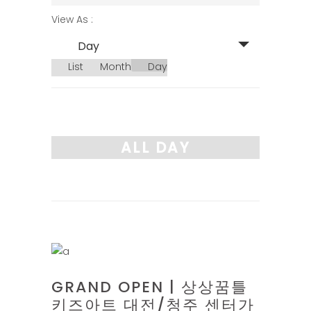
SEARCH
EVENT
View As
AND
VIEWS
Day
VIEWS
NAVIGATION
List
Month
Day
NAVIGATION
ALL DAY
10
GRAND OPEN | 상상꿈틀
키즈아트 대전/청주 센터가
12월