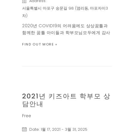
Address:
서울특별시 마포구 숭문길 98 (염리동, 마포자이3
차)
2020년 COVID19의 어려움에도 상상꿈틀과
함께한 꿈틀 아이들과 학부모님모두에게 감사
드립니다. 상상꿈틀은 올해로 10번째 해를 맞
FIND OUT MORE »
이합니다. 학원계단을 힘들게 엄마손을 잡고
오던 꿈틀 첫 어린 제자 몇은 올해 고등학교에
입학을 하고, 두정거장을 마을버스를 타고 등
원하던 원생은 부산으로 이사를 간다며 서럽게
울던 기억이 아직도 […]
2021년 키즈아트 학부모 상
17
담안내
1월
Free
Date:
1월 17, 2021
-
3월 31, 2025