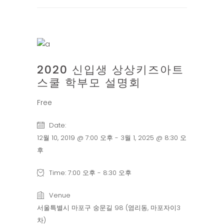
10
2020 신입생 상상키즈아트
스쿨 학부모 설명회
12월
Free
Date:
12월 10, 2019 @ 7:00 오후
-
3월 1, 2025 @ 8:30 오
후
Time:
7:00 오후 - 8:30 오후
Venue
서울특별시 마포구 숭문길 98 (염리동, 마포자이3
차)