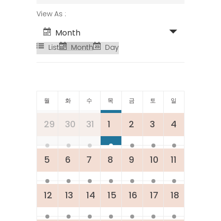
SEARCH
EVENT
View As
AND
VIEWS
Month
VIEWS
NAVIGATION
List
Month
Day
NAVIGATION
CALENDAR
월
화
수
목
금
토
일
OF
Calendar
29
30
31
1
2
3
4
of
EVENTS
Events
5
6
7
8
9
10
11
12
13
14
15
16
17
18