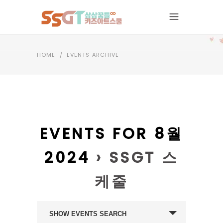
HOME
/
EVENTS ARCHIVE
EVENTS FOR 8월
2024
› SSGT 스
케줄
EVENTS
SHOW EVENTS SEARCH