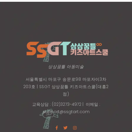
상상꿈틀 아동미술
서울특별시 마포구 숭문로98 마포자이3차
203호 | SSGT 상상꿈틀 키즈아트스쿨(대흥2
점)
교육상담 : (02)3273-4972
| 이메일 :
support@ssgtart.com