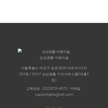
상상꿈틀 아동미술
서울특별시 마포구 숭문로98 마포자이3차
203호 | SSGT 상상꿈틀 키즈아트스쿨(대흥2
점)
교육상담 : (02)3273-4972
| 이메일 :
support@ssgtart.com