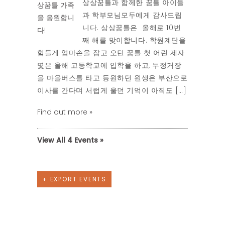
상상꿈틀과 함께한 꿈틀 아이들
과 학부모님모두에게 감사드립
니다. 상상꿈틀은 올해로 10번
째 해를 맞이합니다. 학원계단을
힘들게 엄마손을 잡고 오던 꿈틀 첫 어린 제자
몇은 올해 고등학교에 입학을 하고, 두정거장
을 마을버스를 타고 등원하던 원생은 부산으로
이사를 간다며 서럽게 울던 기억이 아직도 […]
Find out more »
View All 4 Events »
5월
7월
+ EXPORT EVENTS