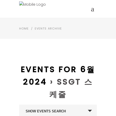
HOME
/
EVENTS ARCHIVE
EVENTS FOR 6월
2024
› SSGT 스
케줄
EVENTS
SHOW EVENTS SEARCH