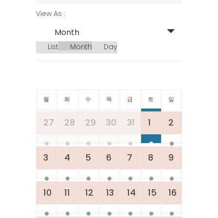
SEARCH
EVENT
View As
AND
VIEWS
Month
VIEWS
NAVIGATION
List
Month
Day
NAVIGATION
CALENDAR
월
화
수
목
금
토
일
OF
Calendar
27
28
29
30
31
1
2
of
EVENTS
Events
3
4
5
6
7
8
9
10
11
12
13
14
15
16