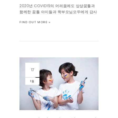
2020년 COVID19의 어려움에도 상상꿈틀과
함께한 꿈틀 아이들과 학부모님모두에게 감사
드립니다. 상상꿈틀은 올해로 10번째 해를 맞
FIND OUT MORE »
이합니다. 학원계단을 힘들게 엄마손을 잡고
오던 꿈틀 첫 어린 제자 몇은 올해 고등학교에
입학을 하고, 두정거장을 마을버스를 타고 등
원하던 원생은 부산으로 이사를 간다며 서럽게
울던 기억이 아직도 […]
17
1월