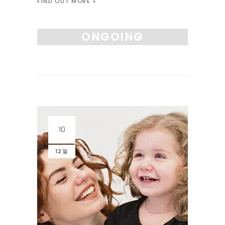
FIND OUT MORE »
호응해주는 순간이 미술수업의 시작입니다.” 1
시간 30분동안 수업합니다 그림을 그리기 전
에 해야할 여러가지 요소들을 체크하고 스토리
ONGOING
텔링 의 시간을 충분히 선행하며, 적어도 1시간
이상 그림을 […]
10
12월