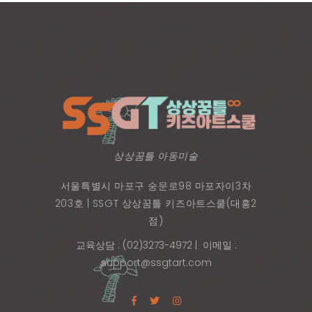
상상꿈틀 아동미술
서울특별시 마포구 숭문로98 마포자이3차
203호 | SSGT 상상꿈틀 키즈아트스쿨(대흥2
점)
교육상담 : (02)3273-4972
| 이메일 :
support@ssgtart.com