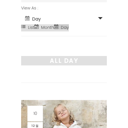
SEARCH
EVENT
View As
AND
VIEWS
Day
VIEWS
NAVIGATION
List
Month
Day
NAVIGATION
ALL DAY
10
12월