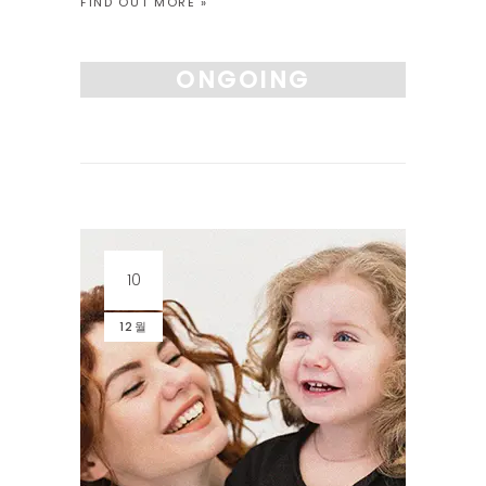
FIND OUT MORE »
호응해주는 순간이 미술수업의 시작입니다.” 1
시간 30분동안 수업합니다 그림을 그리기 전
에 해야할 여러가지 요소들을 체크하고 스토리
ONGOING
텔링 의 시간을 충분히 선행하며, 적어도 1시간
이상 그림을 […]
10
12월