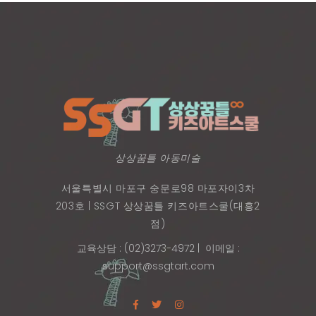
상상꿈틀 아동미술
서울특별시 마포구 숭문로98 마포자이3차
203호 | SSGT 상상꿈틀 키즈아트스쿨(대흥2
점)
교육상담 : (02)3273-4972
| 이메일 :
support@ssgtart.com