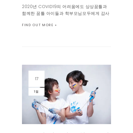
2020년 COVID19의 어려움에도 상상꿈틀과
함께한 꿈틀 아이들과 학부모님모두에게 감사
드립니다. 상상꿈틀은 올해로 10번째 해를 맞
FIND OUT MORE »
이합니다. 학원계단을 힘들게 엄마손을 잡고
오던 꿈틀 첫 어린 제자 몇은 올해 고등학교에
입학을 하고, 두정거장을 마을버스를 타고 등
원하던 원생은 부산으로 이사를 간다며 서럽게
울던 기억이 아직도 […]
17
1월