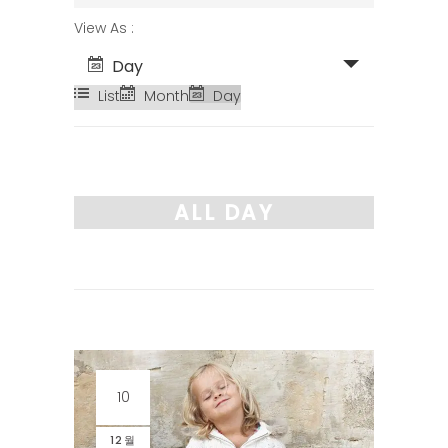
SEARCH
EVENT
View As
AND
VIEWS
Day
VIEWS
NAVIGATION
List
Month
Day
NAVIGATION
ALL DAY
10
12월