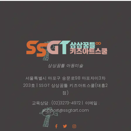
상상꿈틀 아동미술
서울특별시 마포구 숭문로98 마포자이3차
203호 | SSGT 상상꿈틀 키즈아트스쿨(대흥2
점)
교육상담 : (02)3273-4972
| 이메일 :
support@ssgtart.com