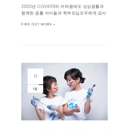
2020년 COVID19의 어려움에도 상상꿈틀과
함께한 꿈틀 아이들과 학부모님모두에게 감사
드립니다. 상상꿈틀은 올해로 10번째 해를 맞
FIND OUT MORE »
이합니다. 학원계단을 힘들게 엄마손을 잡고
오던 꿈틀 첫 어린 제자 몇은 올해 고등학교에
입학을 하고, 두정거장을 마을버스를 타고 등
원하던 원생은 부산으로 이사를 간다며 서럽게
울던 기억이 아직도 […]
17
1월