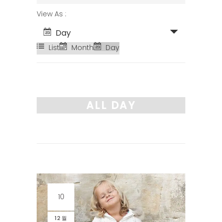
SEARCH
EVENT
View As
AND
VIEWS
Day
VIEWS
NAVIGATION
List
Month
Day
NAVIGATION
ALL DAY
10
12월