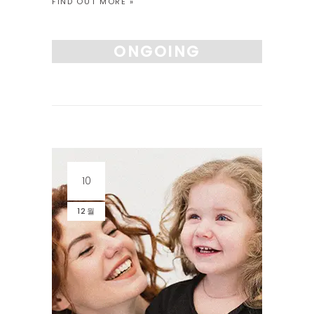
FIND OUT MORE »
호응해주는 순간이 미술수업의 시작입니다.” 1
시간 30분동안 수업합니다 그림을 그리기 전
에 해야할 여러가지 요소들을 체크하고 스토리
ONGOING
텔링 의 시간을 충분히 선행하며, 적어도 1시간
이상 그림을 […]
10
12월